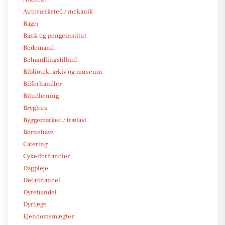
Autoværksted / mekanik
Bager
Bank og pengeinstitut
Bedemand
Behandlingstilbud
Bibliotek, arkiv og museum
Bilforhandler
Biludlejning
Bryghus
Byggemarked / trælast
Børnehave
Catering
Cykelforhandler
Dagpleje
Detailhandel
Dyrehandel
Dyrlæge
Ejendomsmægler