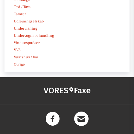
Taxi / Taxa
Tømrer
Udlejningselskab
Undervisning
Undervognsbehandling
Vinduespudser
VVS
Værtshus / bar
Øvrige
VORES
Faxe