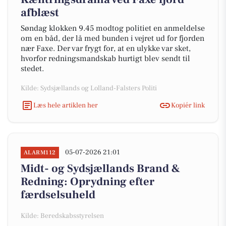
afblæst
Søndag klokken 9.45 modtog politiet en anmeldelse
om en båd, der lå med bunden i vejret ud for fjorden
nær Faxe. Der var frygt for, at en ulykke var sket,
hvorfor redningsmandskab hurtigt blev sendt til
stedet.
Kilde: Sydsjællands og Lolland-Falsters Politi
Læs hele artiklen her
Kopiér link
05-07-2026 21:01
ALARM112
Midt- og Sydsjællands Brand &
Redning: Oprydning efter
færdselsuheld
Kilde: Beredskabsstyrelsen