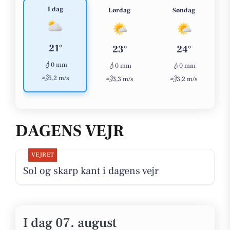
I dag
Lørdag
Søndag
21°
23°
24°
💧
0 mm
💧
💧
0 mm
0 mm
💨
5,2 m/s
💨
💨
3,3 m/s
3,2 m/s
DAGENS VEJR
VEJRET
Sol og skarp kant i dagens vejr
I dag 07. august