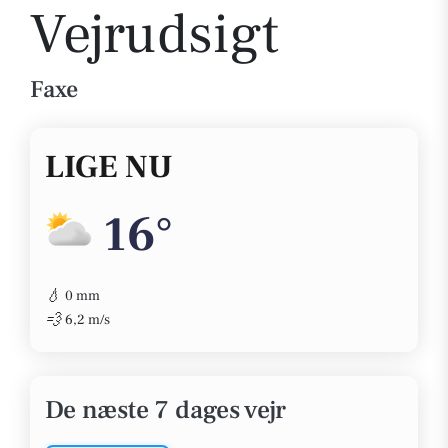
Vejrudsigt
Faxe
LIGE NU
16°
💧
0 mm
💨
6,2 m/s
De næste 7 dages vejr