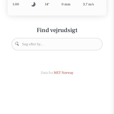
1:00
14°
0 mm
3,7 m/s
Find vejrudsigt
🔍
Data fra
MET Norway