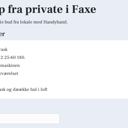
p fra private i Faxe
is bud fra lokale med Handyhand.
er
vask
2 25-60 180.
kemaskinen
deværelset
ask og dæække hul i loft