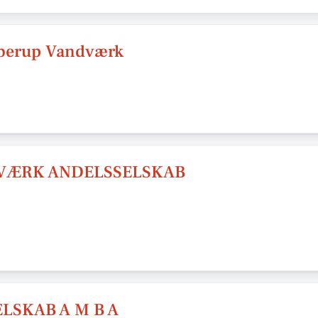
bberup Vandværk
VÆRK ANDELSSELSKAB
LSKAB A M B A