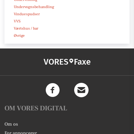
Undervognsbehandling
Vinduespudser
VVS
Værtshus / bar
Øvrige
VORES
Faxe
OM VORES DIGITAL
Om os
For annoncører