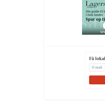
Få loka
Email