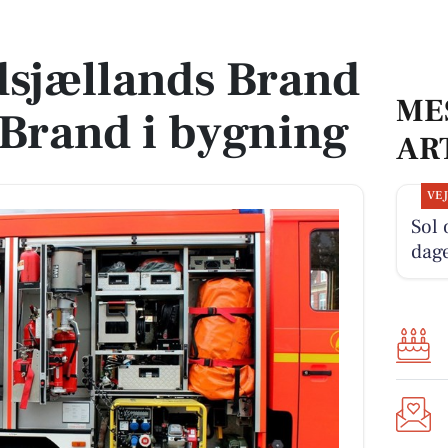
: Brand i bygning
dsjællands Brand
ME
Brand i bygning
AR
VE
Sol
dag