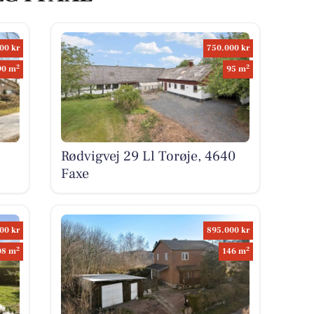
00 kr
750.000 kr
2
2
90 m
95 m
Rødvigvej 29 Ll Torøje, 4640
Faxe
00 kr
895.000 kr
2
2
08 m
146 m