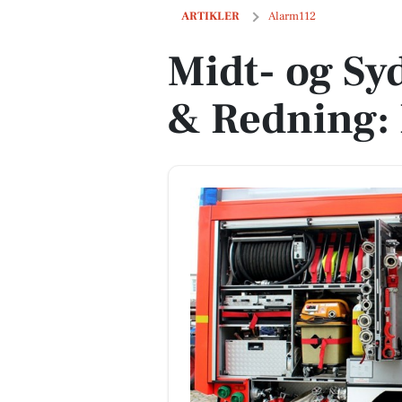
Midt- og Sydsjællands Brand & Redning
ARTIKLER
Alarm112
Midt- og Sy
& Redning: 