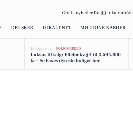
Gratis nyheder fra
dit
lokalområde
V
DET SKER
LOKALT NYT
MØD DINE NABOER
16 timer siden |
BOLIGMARKED
Luksus til salg: Ellebækvej 4 til 3.595.000
kr – Se Faxes dyreste boliger her