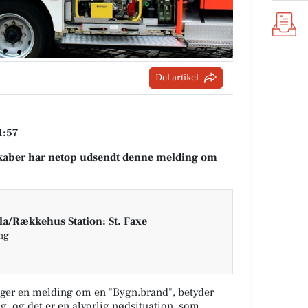
Del artikel
1:57
aber har netop udsendt denne melding om
la/Rækkehus Station: St. Faxe
ing
ger en melding om en "Bygn.brand", betyder
ng, og det er en alvorlig nødsituation, som