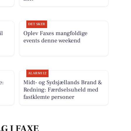
DET SKER
il
Oplev Faxes mangfoldige
events denne weekend
ALARM112
e:
Midt- og Sydsjællands Brand &
Redning: Færdselsuheld med
fastklemte personer
G I FAXE