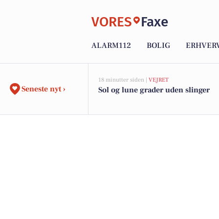
VORES
Faxe
ALARM112
BOLIG
ERHVER
18 minutter siden |
VEJRET
Seneste nyt ›
Sol og lune grader uden slinger