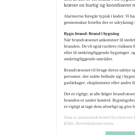
kræver en hurtig og koordineret r
Alarmerne foregår typisk i koder. Vi h
gennemskue hvorfor der er udrykning i
Bygn.brand: Brand i bygning
Når brandvæsenet ankommer til stedet,
branden. De vil også vurdere risikoen f
eller til omkringliggende bygninger, og
omkringliggende områder.
Brandvæsenet vil bruge deres udstyr og
personer, der måtte befinde sig i bygnin
gaslækager, eksplosioner eller andre fa
Det er vigtigt, at alle følger brandvæse
branden er under kontrol. Bygningsbran
er vigtigt at tage dem alvorligt og give
Data er automatisk hentet fra eksterne
Kilde: Beredskabsstyrelsen