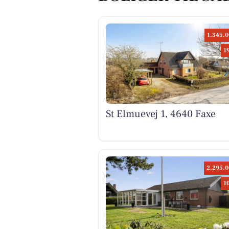
1.345.0
1
St Elmuevej 1, 4640 Faxe
2.295.0
1