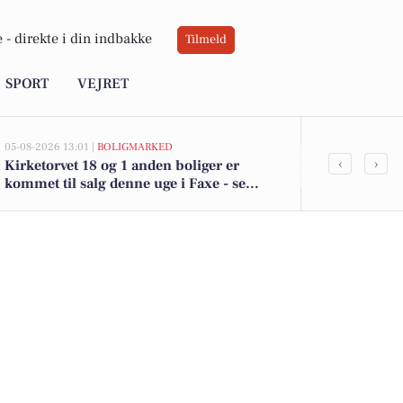
 -
direkte i din indbakke
Tilmeld
SPORT
VEJRET
05-08-2026 13:01 |
BOLIGMARKED
05-08-2026 13:00
‹
›
Kirketorvet 18 og 1 anden boliger er
Top 6 over dy
kommet til salg denne uge i Faxe - se
Priser op til
boligerne her.