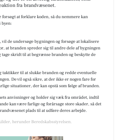
eaktion fra brandvæsenet.
ar forsøgt at forklare koden, så du nemmere kan
 byen:
 vil de undersøge bygningen og forsøge at lokalisere
or, at branden spreder sig til andre dele af bygningen
 tage skridt til at begrænse branden og beskytte de
 taktikker til at slukke branden og redde eventuelle
gen. De vil også sikre, at der ikke er nogen fare for
rlige situationer, der kan opstå som følge af branden.
nets anvisninger og holder sig væk fra området, indtil
de kan være farlige og forårsage store skader, så det
 brandvæsenet plads til at udføre deres arbejde.
 kilder, herunder Beredskabsstyrelsen.