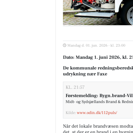
Mandag d. 01. jun. 2026 - kl. 23:00
Dato: Mandag 1. juni 2026, kl. 2
De kommunale redningsberedsk
udrykning nær Faxe
KL. 21:57
Førstemelding: Bygn.brand-Vil
Midt- og Sydsjællands Brand & Redn
Kilde:
www.odin.dk/112puls/
Når det lokale brandvæsen modta
det, at der er en brand i en bygni