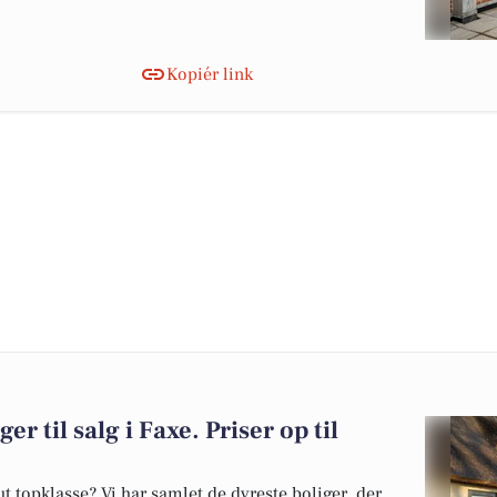
Kopiér link
er til salg i Faxe. Priser op til
 topklasse? Vi har samlet de dyreste boliger, der