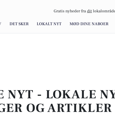
Gratis nyheder fra
dit
lokalområde
V
DET SKER
LOKALT NYT
MØD DINE NABOER
E NYT - LOKALE N
ER OG ARTIKLER