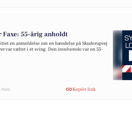
 Faxe: 55-årig anholdt
itiet en anmeldelse om en hændelse på Skuderupvej
er var væltet i et sving. Den involverede var en 55-
Kopiér link
Politi