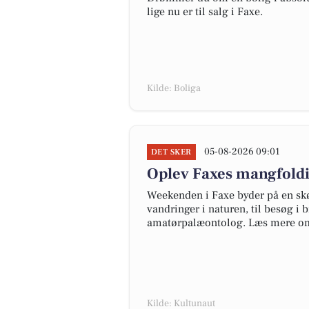
lige nu er til salg i Faxe.
Kilde: Boliga
05-08-2026 09:01
DET SKER
Oplev Faxes mangfold
Weekenden i Faxe byder på en skøn 
vandringer i naturen, til besøg i 
amatørpalæontolog. Læs mere om
Kilde: Kultunaut