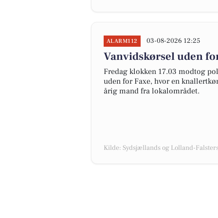
03-08-2026 12:25
ALARM112
Vanvidskørsel uden for
Fredag klokken 17.03 modtog pol
uden for Faxe, hvor en knallertkør
årig mand fra lokalområdet.
Kilde: Sydsjællands og Lolland-Falsters 