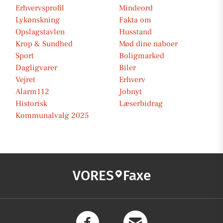
Erhvervsprofil
Mindeord
Lykønskning
Fakta om
Opslagstavlen
Husstand
Krop & Sundhed
Mød dine naboer
Sport
Boligmarked
Dagligvarer
Biler
Vejret
Erhverv
Alarm112
Jobnyt
Historisk
Læserbidrag
Kommunalvalg 2025
VORES
Faxe