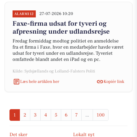
27-07-2026 10:20
ALARM112
Faxe-firma udsat for tyveri og
afpresning under udlandsrejse
Fredag formiddag modtog politiet en anmeldelse
fra et firma i Faxe, hvor en medarbejder havde været
udsat for tyveri under en udlandsrejse. Tyveriet
omfattede blandt andet en iPad og en pc.
Kilde: Sydsjællands og Lolland-Falsters Politi
Læs hele artiklen her
Kopiér link
1
2
3
4
5
6
7
...
100
Det sker
Lokalt nyt