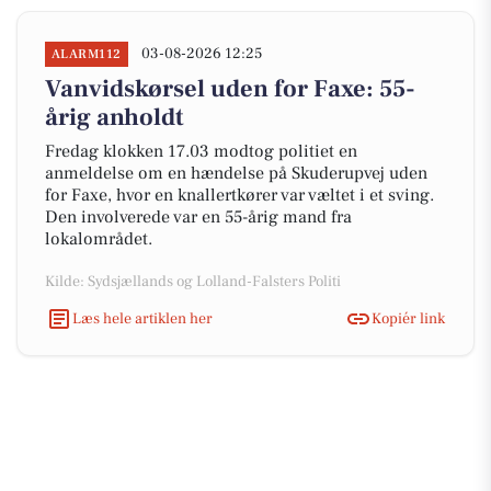
03-08-2026 12:25
ALARM112
Vanvidskørsel uden for Faxe: 55-
årig anholdt
Fredag klokken 17.03 modtog politiet en
anmeldelse om en hændelse på Skuderupvej uden
for Faxe, hvor en knallertkører var væltet i et sving.
Den involverede var en 55-årig mand fra
lokalområdet.
Kilde: Sydsjællands og Lolland-Falsters Politi
Læs hele artiklen her
Kopiér link