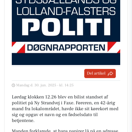
Del artikel
Mandag d. 30. jun. 2025 - kl. 14:25
Lørdag klokken 12.26 blev en bilist standset af
politiet på Ny Strandvej i Faxe. Føreren, en 42-årig
mand fra lokalområdet, havde ikke sit kørekort med
sig og opgav et navn og en fødselsdato til
betjentene.
Manden forklarede, at hans papirer lå på en adresse