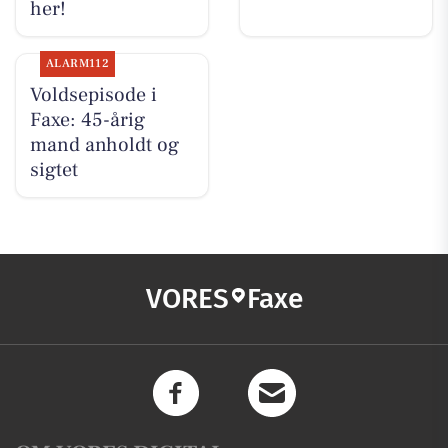
her!
ALARM112
Voldsepisode i
Faxe: 45-årig
mand anholdt og
sigtet
VORES
Faxe