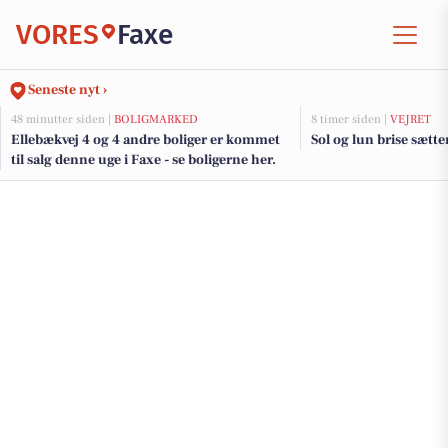
VORES
Faxe
Seneste nyt ›
48 minutter siden |
BOLIGMARKED
8 timer siden |
VEJRET
Ellebækvej 4 og 4 andre boliger er kommet
Sol og lun brise sætt
til salg denne uge i Faxe - se boligerne her.