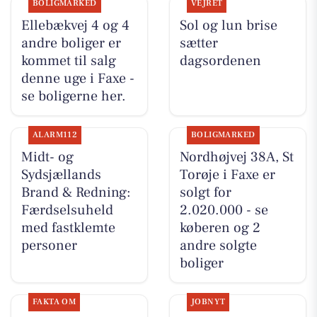
BOLIGMARKED
VEJRET
Ellebækvej 4 og 4
Sol og lun brise
andre boliger er
sætter
kommet til salg
dagsordenen
denne uge i Faxe -
se boligerne her.
ALARM112
BOLIGMARKED
Midt- og
Nordhøjvej 38A, St
Sydsjællands
Torøje i Faxe er
Brand & Redning:
solgt for
Færdselsuheld
2.020.000 - se
med fastklemte
køberen og 2
personer
andre solgte
boliger
FAKTA OM
JOBNYT