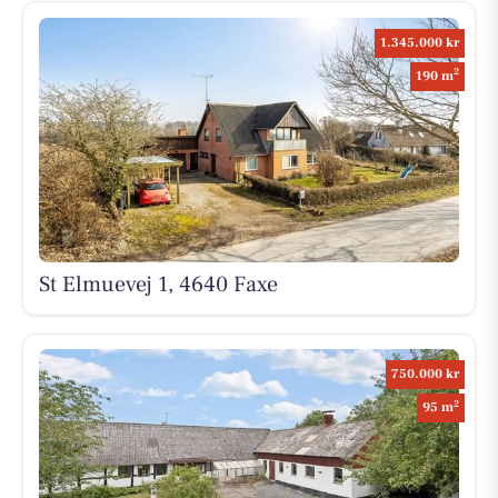
1.345.000 kr
2
190 m
St Elmuevej 1, 4640 Faxe
750.000 kr
2
95 m