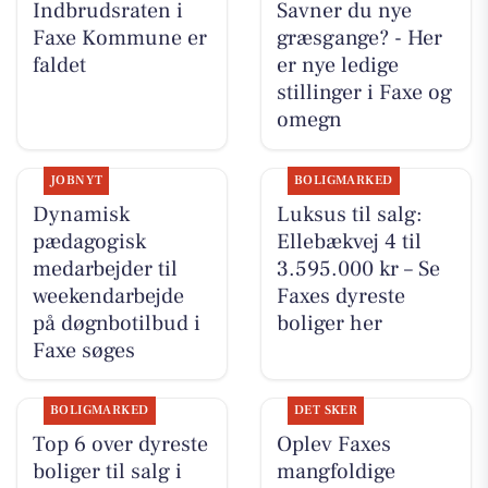
Indbrudsraten i
Savner du nye
Faxe Kommune er
græsgange? - Her
faldet
er nye ledige
stillinger i Faxe og
omegn
JOBNYT
BOLIGMARKED
Dynamisk
Luksus til salg:
pædagogisk
Ellebækvej 4 til
medarbejder til
3.595.000 kr – Se
weekendarbejde
Faxes dyreste
på døgnbotilbud i
boliger her
Faxe søges
BOLIGMARKED
DET SKER
Top 6 over dyreste
Oplev Faxes
boliger til salg i
mangfoldige