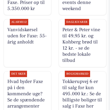
Faxe. Priser op til
events denne
5.350.000 kr
weekend
ALARM112
DAGLIGVARER
Vanvidskørsel
Peter & Peter vine
uden for Faxe: 55-
til 49,95 kr. og
årig anholdt
Kohberg brød til
12 kr. - se de
bedste lokale
tilbud
DET SKER
BOLIGMARKED
Hvad byder Faxe
Tokkerupvej 6 er
på i den
til salg for kun
kommende uge?
495.000 kr.: Se de
Se de spændende
billigste boliger til
arrangementer
salg i Faxe her