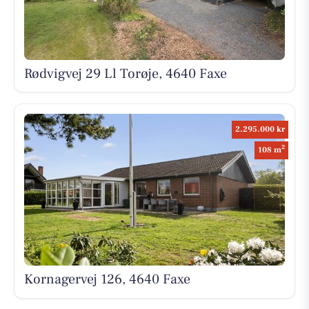
Rødvigvej 29 Ll Torøje, 4640 Faxe
2.295.000 kr
2
108 m
Kornagervej 126, 4640 Faxe