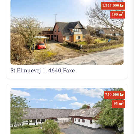
1.345.000 kr
2
190 m
St Elmuevej 1, 4640 Faxe
750.000 kr
2
95 m