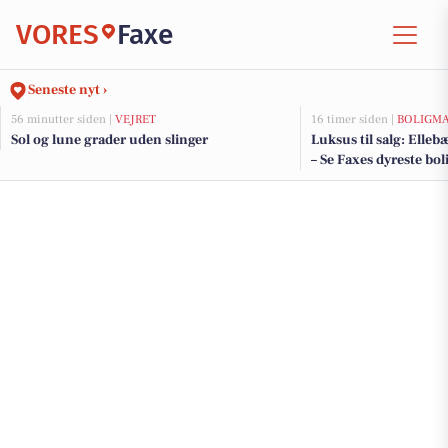
VORES
Faxe
Seneste nyt ›
56 minutter siden |
VEJRET
16 timer siden |
BOLIGM
Sol og lune grader uden slinger
Luksus til salg: Elleb
– Se Faxes dyreste bol