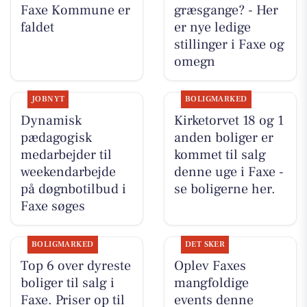
Faxe Kommune er
græsgange? - Her
faldet
er nye ledige
stillinger i Faxe og
omegn
JOBNYT
BOLIGMARKED
Dynamisk
Kirketorvet 18 og 1
pædagogisk
anden boliger er
medarbejder til
kommet til salg
weekendarbejde
denne uge i Faxe -
på døgnbotilbud i
se boligerne her.
Faxe søges
BOLIGMARKED
DET SKER
Top 6 over dyreste
Oplev Faxes
boliger til salg i
mangfoldige
Faxe. Priser op til
events denne