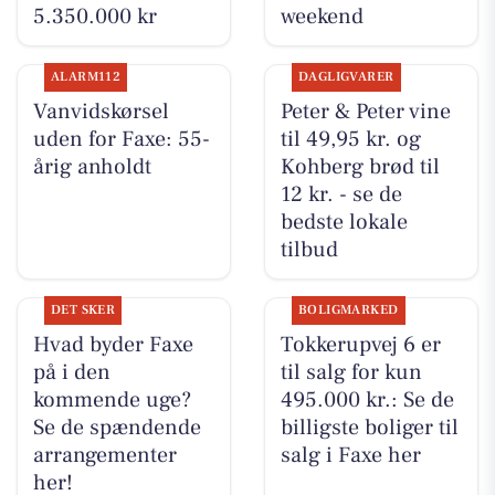
5.350.000 kr
weekend
ALARM112
DAGLIGVARER
Vanvidskørsel
Peter & Peter vine
uden for Faxe: 55-
til 49,95 kr. og
årig anholdt
Kohberg brød til
12 kr. - se de
bedste lokale
tilbud
DET SKER
BOLIGMARKED
Hvad byder Faxe
Tokkerupvej 6 er
på i den
til salg for kun
kommende uge?
495.000 kr.: Se de
Se de spændende
billigste boliger til
arrangementer
salg i Faxe her
her!