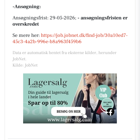
-Ansøgning:
Ansøgningsfrist: 29-05-2026;
- ansøgningsfristen er
overskredet
Se mere her:
https://job.jobnet.dk/find-job/30a10ed7-
45c3-4a2b-996e-b8a963f459b6
Data er automatisk hentet fra eksterne kilder, herunder
JobNet.
Kilde: JobNet