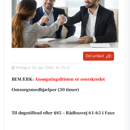
Del artikel
Fredag d. 24. apr. 2026 - kl. 13:12
BEMÆRK:
Ansøgningsfristen er overskredet
Omsorgsmedhjælper (30 timer)
Til døgntilbud efter §85 – Rådhusvej 61-65 i Faxe