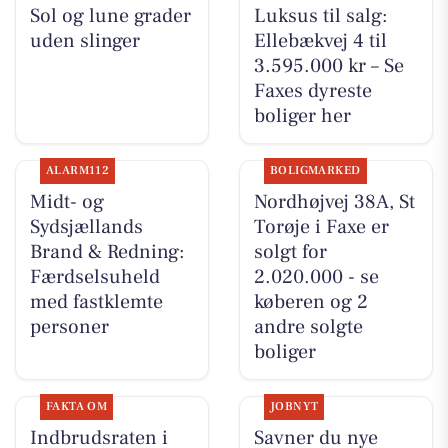
Sol og lune grader
Luksus til salg:
uden slinger
Ellebækvej 4 til
3.595.000 kr – Se
Faxes dyreste
boliger her
ALARM112
BOLIGMARKED
Midt- og
Nordhøjvej 38A, St
Sydsjællands
Torøje i Faxe er
Brand & Redning:
solgt for
Færdselsuheld
2.020.000 - se
med fastklemte
køberen og 2
personer
andre solgte
boliger
FAKTA OM
JOBNYT
Indbrudsraten i
Savner du nye