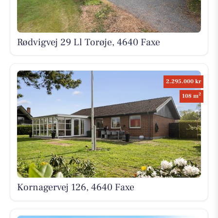
Rødvigvej 29 Ll Torøje, 4640 Faxe
2.295.000 kr
2
108 m
Kornagervej 126, 4640 Faxe