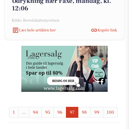
Udrykning nær Faxe, mandag, kl.
12:06
Kilde: Beredskabsstyrelsen
Læs hele artiklen her
Kopiér link
1
...
94
95
96
97
98
99
100