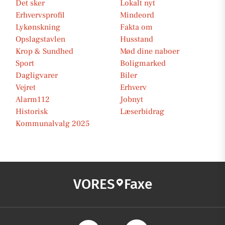
Det sker
Lokalt nyt
Erhvervsprofil
Mindeord
Lykønskning
Fakta om
Opslagstavlen
Husstand
Krop & Sundhed
Mød dine naboer
Sport
Boligmarked
Dagligvarer
Biler
Vejret
Erhverv
Alarm112
Jobnyt
Historisk
Læserbidrag
Kommunalvalg 2025
VORES
Faxe