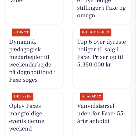
faldet
er nye ledige
stillinger i Faxe og
omegn
JOBNYT
BOLIGMARKED
Dynamisk
Top 6 over dyreste
pædagogisk
boliger til salg i
medarbejder til
Faxe. Priser op til
weekendarbejde
5.350.000 kr
på døgnbotilbud i
Faxe søges
DET SKER
ALARM112
Oplev Faxes
Vanvidskørsel
mangfoldige
uden for Faxe: 55-
events denne
årig anholdt
weekend