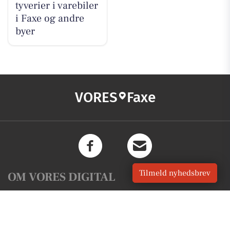
tyverier i varebiler
i Faxe og andre
byer
VORES
Faxe
Tilmeld nyhedsbrev
OM VORES DIGITAL
Om os
For annoncører