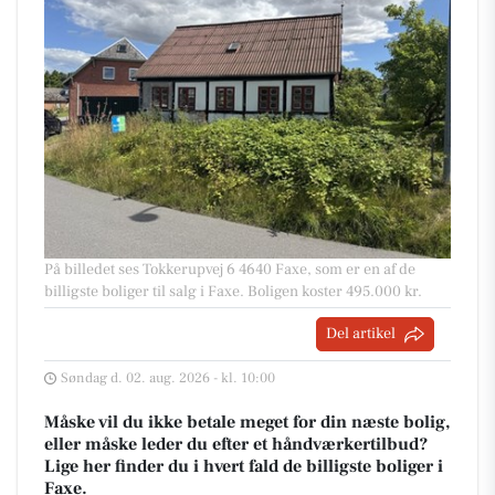
På billedet ses Tokkerupvej 6 4640 Faxe, som er en af de
billigste boliger til salg i Faxe. Boligen koster 495.000 kr.
Del artikel
Søndag d. 02. aug. 2026 - kl. 10:00
Måske vil du ikke betale meget for din næste bolig,
eller måske leder du efter et håndværkertilbud?
Lige her finder du i hvert fald de billigste boliger i
Faxe.