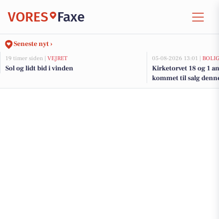
VORES
Faxe
Seneste nyt ›
19 timer siden |
VEJRET
05-08-2026 13:01 |
BOLI
Sol og lidt bid i vinden
Kirketorvet 18 og 1 a
kommet til salg denne
boligerne her.