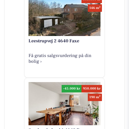
2
146 m
Leestrupvej 2 4640 Faxe
Få gratis salgsvurdering på din
bolig ›
-45.000 kr
950.000 kr
2
190 m