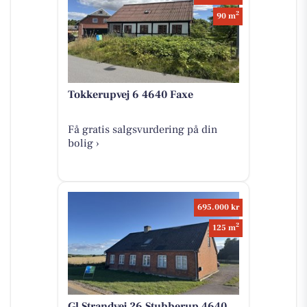
2
90 m
Tokkerupvej 6 4640 Faxe
Få gratis salgsvurdering på din
bolig ›
695.000 kr
2
125 m
Gl Strandvej 26 Stubberup 4640