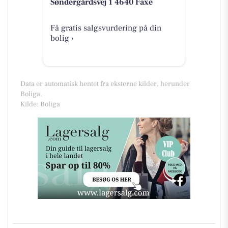
Søndergårdsvej 1 4640 Faxe
Få gratis salgsvurdering på din
bolig ›
Data er automatisk hentet fra eksterne kilder, herunder
Boliga.
Kilde: Boliga