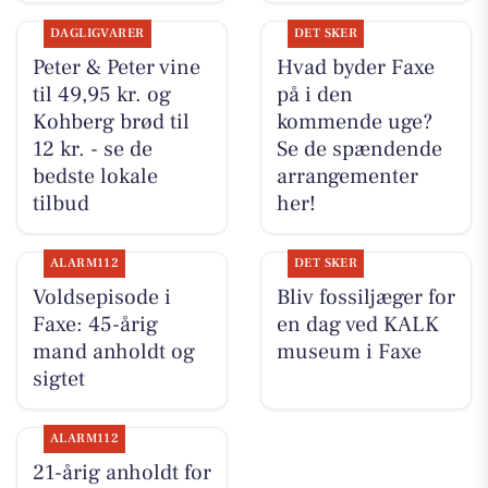
DAGLIGVARER
DET SKER
Peter & Peter vine
Hvad byder Faxe
til 49,95 kr. og
på i den
Kohberg brød til
kommende uge?
12 kr. - se de
Se de spændende
bedste lokale
arrangementer
tilbud
her!
ALARM112
DET SKER
Voldsepisode i
Bliv fossiljæger for
Faxe: 45-årig
en dag ved KALK
mand anholdt og
museum i Faxe
sigtet
ALARM112
21-årig anholdt for