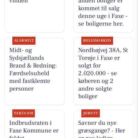
vinden
anden boliger er
kommet til salg
denne uge i Faxe -
se boligerne her.
ALARM112
BOLIGMARKED
Midt- og
Nordhøjvej 38A, St
Sydsjællands
Torøje i Faxe er
Brand & Redning:
solgt for
Færdselsuheld
2.020.000 - se
med fastklemte
køberen og 2
personer
andre solgte
boliger
FAKTA OM
JOBNYT
Indbrudsraten i
Savner du nye
Faxe Kommune er
græsgange? - Her