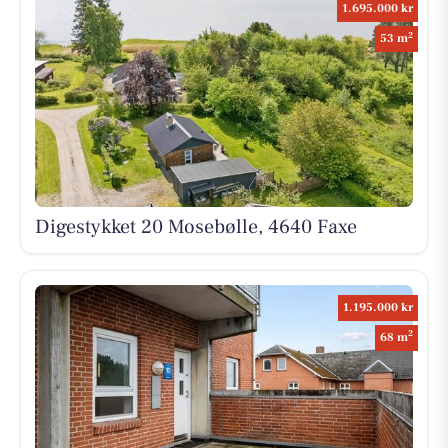
1.695.000 kr
2
53 m
Digestykket 20 Mosebølle, 4640 Faxe
1.195.000 kr
2
68 m