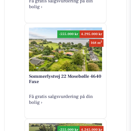
Få gratis salgsvurdering på din
bolig ›
-555.000 kr
4.295.000 kr
2
168 m
Sommerlystvej 22 Mosebølle 4640
Faxe
Få gratis salgsvurdering på din
bolig ›
-255.000 kr
4.245.000 kr