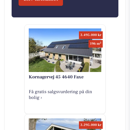
3.495.000 kr
2
196 m
Kornagervej 45 4640 Faxe
Få gratis salgsvurdering på din
bolig ›
3.295.000 kr