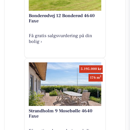
Bonderødvej 12 Bonderød 4640
Faxe
Få gratis salgsvurdering på din
bolig ›
5.195.000 kr
2
176 m
Strandholm 9 Mosebølle 4640
Faxe