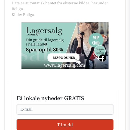
Data er automatisk hentet fra eksterne kilder, herunder
Boliga.
Kilde: Boliga
Få lokale nyheder GRATIS
Email
Tilmeld