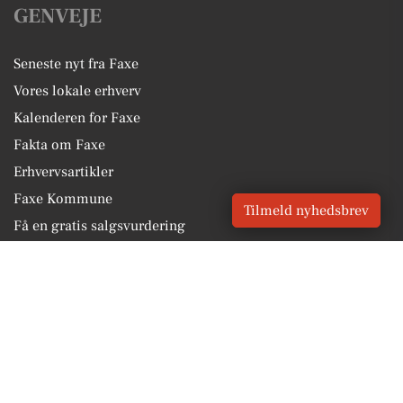
GENVEJE
Seneste nyt fra Faxe
Vores lokale erhverv
Kalenderen for Faxe
Fakta om Faxe
Erhvervsartikler
Faxe Kommune
Tilmeld nyhedsbrev
Få en gratis salgsvurdering
Sponsoreret indhold
Vores Digital © 2026
Kontakt VORES Digital
CVR: 41179082