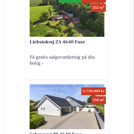
2
222 m
Liebstokvej 2A 4640 Faxe
Få gratis salgsvurdering på din
bolig ›
3.750.000 kr
2
194 m