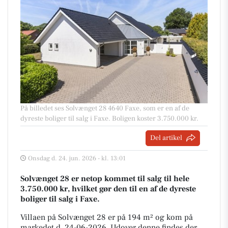
På billedet ses Solvænget 28 4640 Faxe, som er en af de
dyreste boliger til salg i Faxe. Boligen koster 3.750.000 kr.
Del artikel
Onsdag d. 24. jun. 2026 - kl. 13:01
Solvænget 28 er netop kommet til salg til hele
3.750.000 kr, hvilket gør den til en af de dyreste
boliger til salg i Faxe.
Villaen på Solvænget 28 er på 194 m² og kom på
markedet d. 24-06-2026. Udover denne findes der