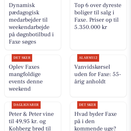
Dynamisk
Top 6 over dyreste
pædagogisk
boliger til salg i
medarbejder til
Faxe. Priser op til
weekendarbejde
5.350.000 kr
på døgnbotilbud i
Faxe søges
DET SKER
ALARM112
Oplev Faxes
Vanvidskørsel
mangfoldige
uden for Faxe: 55-
events denne
årig anholdt
weekend
DAGLIGVARER
DET SKER
Peter & Peter vine
Hvad byder Faxe
til 49,95 kr. og
på i den
Kohberg brød til
kommende uge?