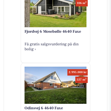
2
106 m
Fjordvej 6 Mosebølle 4640 Faxe
Få gratis salgsvurdering på din
bolig ›
2.995.000 kr
2
527 m
Odinsvej 6 4640 Faxe