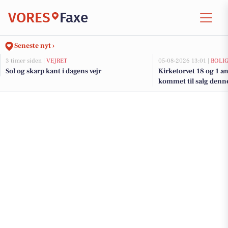
VORES
Faxe
Seneste nyt ›
3 timer siden |
VEJRET
05-08-2026 13:01 |
BOLI
Sol og skarp kant i dagens vejr
Kirketorvet 18 og 1 a
kommet til salg denne
boligerne her.