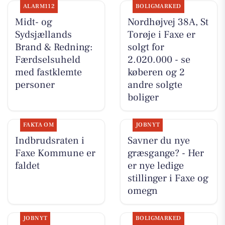
ALARM112
BOLIGMARKED
Midt- og
Nordhøjvej 38A, St
Sydsjællands
Torøje i Faxe er
Brand & Redning:
solgt for
Færdselsuheld
2.020.000 - se
med fastklemte
køberen og 2
personer
andre solgte
boliger
FAKTA OM
JOBNYT
Indbrudsraten i
Savner du nye
Faxe Kommune er
græsgange? - Her
faldet
er nye ledige
stillinger i Faxe og
omegn
JOBNYT
BOLIGMARKED