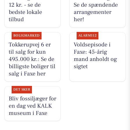
12 kr. - se de
Se de spændende
bedste lokale
arrangementer
tilbud
her!
BOLIGMARKED
ALARM112
Tokkerupvej 6 er
Voldsepisode i
til salg for kun
Faxe: 45-årig
495.000 kr.: Se de
mand anholdt og
billigste boliger til
sigtet
salg i Faxe her
DET SKER
Bliv fossiljæger for
en dag ved KALK
museum i Faxe