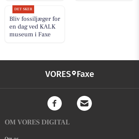
DET SKER
Bliv fossiljæger for
en dag ved KALK
museum i Faxe
VORES
Faxe
OM VORES DIGITAL
Om os