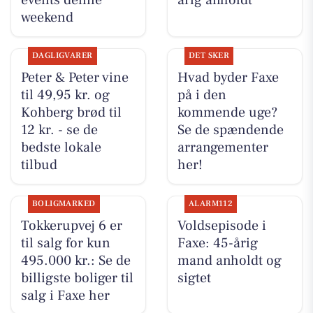
events denne
årig anholdt
weekend
DAGLIGVARER
DET SKER
Peter & Peter vine
Hvad byder Faxe
til 49,95 kr. og
på i den
Kohberg brød til
kommende uge?
12 kr. - se de
Se de spændende
bedste lokale
arrangementer
tilbud
her!
BOLIGMARKED
ALARM112
Tokkerupvej 6 er
Voldsepisode i
til salg for kun
Faxe: 45-årig
495.000 kr.: Se de
mand anholdt og
billigste boliger til
sigtet
salg i Faxe her