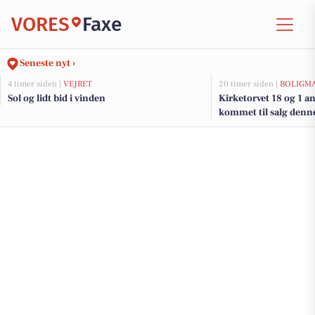
VORES
Faxe
Seneste nyt ›
4 timer siden |
VEJRET
20 timer siden |
BOLIGM
Sol og lidt bid i vinden
Kirketorvet 18 og 1 a
kommet til salg denne
boligerne her.