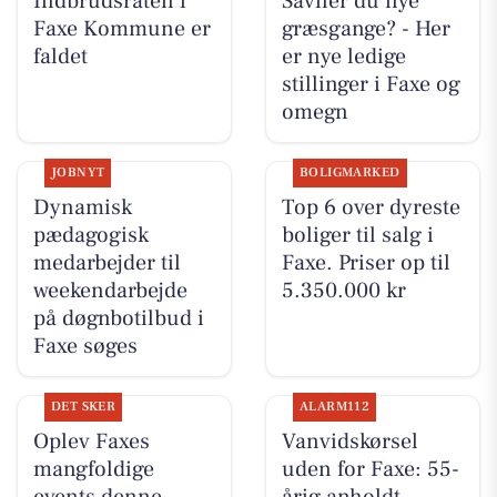
Indbrudsraten i
Savner du nye
Faxe Kommune er
græsgange? - Her
faldet
er nye ledige
stillinger i Faxe og
omegn
JOBNYT
BOLIGMARKED
Dynamisk
Top 6 over dyreste
pædagogisk
boliger til salg i
medarbejder til
Faxe. Priser op til
weekendarbejde
5.350.000 kr
på døgnbotilbud i
Faxe søges
DET SKER
ALARM112
Oplev Faxes
Vanvidskørsel
mangfoldige
uden for Faxe: 55-