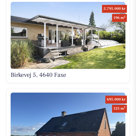
2.795.000 kr
2
196 m
Birkevej 5, 4640 Faxe
695.000 kr
2
125 m