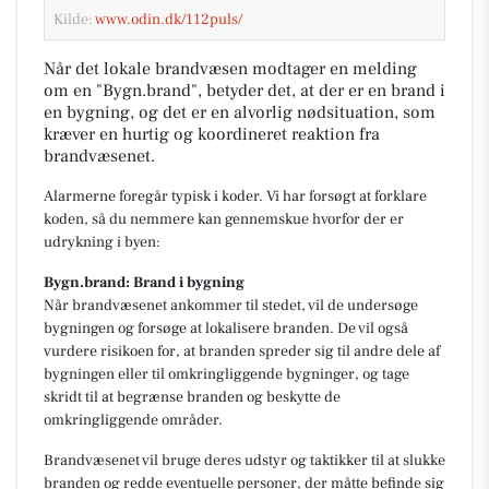
Kilde:
www.odin.dk/112puls/
Når det lokale brandvæsen modtager en melding
om en "Bygn.brand", betyder det, at der er en brand i
en bygning, og det er en alvorlig nødsituation, som
kræver en hurtig og koordineret reaktion fra
brandvæsenet.
Alarmerne foregår typisk i koder. Vi har forsøgt at forklare
koden, så du nemmere kan gennemskue hvorfor der er
udrykning i byen:
Bygn.brand: Brand i bygning
Når brandvæsenet ankommer til stedet, vil de undersøge
bygningen og forsøge at lokalisere branden. De vil også
vurdere risikoen for, at branden spreder sig til andre dele af
bygningen eller til omkringliggende bygninger, og tage
skridt til at begrænse branden og beskytte de
omkringliggende områder.
Brandvæsenet vil bruge deres udstyr og taktikker til at slukke
branden og redde eventuelle personer, der måtte befinde sig