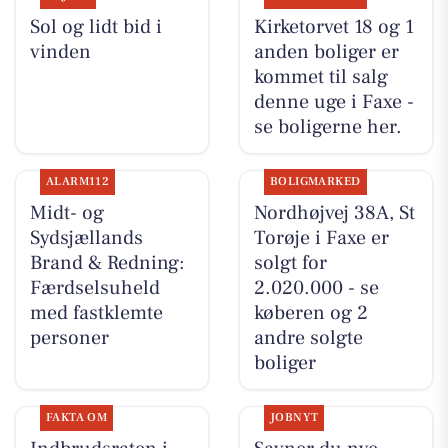
Sol og lidt bid i
Kirketorvet 18 og 1
vinden
anden boliger er
kommet til salg
denne uge i Faxe -
se boligerne her.
ALARM112
BOLIGMARKED
Midt- og
Nordhøjvej 38A, St
Sydsjællands
Torøje i Faxe er
Brand & Redning:
solgt for
Færdselsuheld
2.020.000 - se
med fastklemte
køberen og 2
personer
andre solgte
boliger
FAKTA OM
JOBNYT