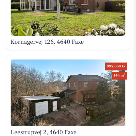
Kornagervej 126, 4640 Faxe
895.000 kr
2
146 m
Leestrupvej 2, 4640 Faxe