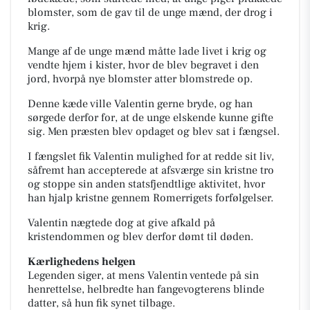
blomster, som de gav til de unge mænd, der drog i
krig.
Mange af de unge mænd måtte lade livet i krig og
vendte hjem i kister, hvor de blev begravet i den
jord, hvorpå nye blomster atter blomstrede op.
Denne kæde ville Valentin gerne bryde, og han
sørgede derfor for, at de unge elskende kunne gifte
sig. Men præsten blev opdaget og blev sat i fængsel.
I fængslet fik Valentin mulighed for at redde sit liv,
såfremt han accepterede at afsværge sin kristne tro
og stoppe sin anden statsfjendtlige aktivitet, hvor
han hjalp kristne gennem Romerrigets forfølgelser.
Valentin nægtede dog at give afkald på
kristendommen og blev derfor dømt til døden.
Kærlighedens helgen
Legenden siger, at mens Valentin ventede på sin
henrettelse, helbredte han fangevogterens blinde
datter, så hun fik synet tilbage.