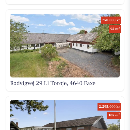
750.000 kr
2
95 m
Rødvigvej 29 Ll Torøje, 4640 Faxe
2.295.000 kr
2
108 m