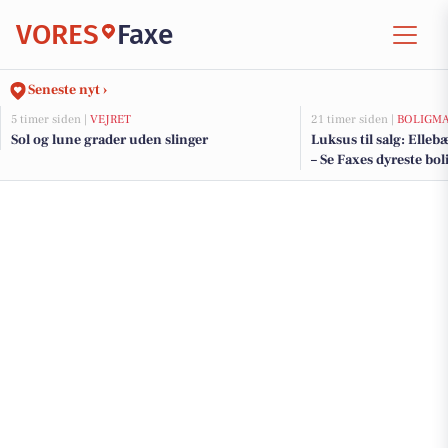
VORES
Faxe
Seneste nyt ›
5 timer siden |
VEJRET
21 timer siden |
BOLIGM
Sol og lune grader uden slinger
Luksus til salg: Elleb
– Se Faxes dyreste bol