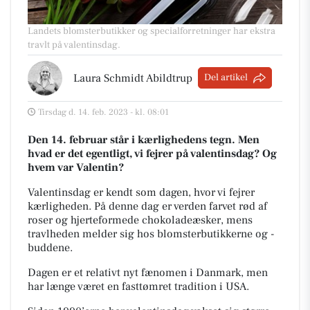
Landets blomsterbutikker og specialforretninger har ekstra
travlt på valentinsdag.
Laura Schmidt Abildtrup
Del artikel
Tirsdag d. 14. feb. 2023 - kl. 08:01
Den 14. februar står i kærlighedens tegn. Men
hvad er det egentligt, vi fejrer på valentinsdag? Og
hvem var Valentin?
Valentinsdag er kendt som dagen, hvor vi fejrer
kærligheden. På denne dag er verden farvet rød af
roser og hjerteformede chokoladeæsker, mens
travlheden melder sig hos blomsterbutikkerne og -
buddene.
Dagen er et relativt nyt fænomen i Danmark, men
har længe været en fasttømret tradition i USA.