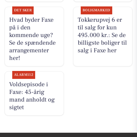
DET SKER
BOLIGMARKED
Hvad byder Faxe
Tokkerupvej 6 er
på i den
til salg for kun
kommende uge?
495.000 kr.: Se de
Se de spændende
billigste boliger til
arrangementer
salg i Faxe her
her!
ALARM112
Voldsepisode i
Faxe: 45-årig
mand anholdt og
sigtet