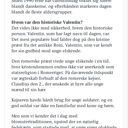
Siden 1990’erne har valentinsdag vokset sig større
blandt danskerne, og efterhånden markeres dagen
blandt de fleste aldersgrupper.
Hvem var den historiske Valentin?
Det vides ikke med sikkerhed, hvem den historiske
person, Valentin, som har lagt navn til dagen, var.
Det mest populære bud falder dog på den kristne
præst fra det antikke Rom, Valentin, som var kendt
for sin godhed mod unge elskende.
Den romerske præst viede unge elskende i en tid,
hvor kristendommen endnu ikke var anerkendt som
statsreligion i Romerriget. På daværende tidspunkt
var ægteskab forbudt af den romerske kejser,
Claudius den 2., der ønskede at hyre alle unge
mænd til sin hær.
Kejseren havde hårdt brug for unge soldater, og en
god soldat var ikke en familiefar med kone og børn.
Men som vi kender det i dag med
blomstertraditionen, opstod der en naturlig
fødekæde, som startede med, at unge piger plukkede