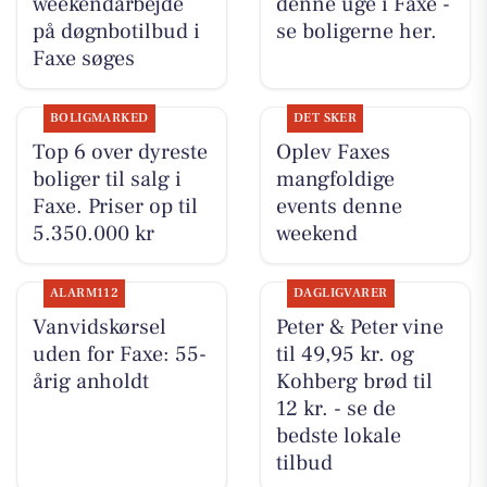
weekendarbejde
denne uge i Faxe -
på døgnbotilbud i
se boligerne her.
Faxe søges
BOLIGMARKED
DET SKER
Top 6 over dyreste
Oplev Faxes
boliger til salg i
mangfoldige
Faxe. Priser op til
events denne
5.350.000 kr
weekend
ALARM112
DAGLIGVARER
Vanvidskørsel
Peter & Peter vine
uden for Faxe: 55-
til 49,95 kr. og
årig anholdt
Kohberg brød til
12 kr. - se de
bedste lokale
tilbud