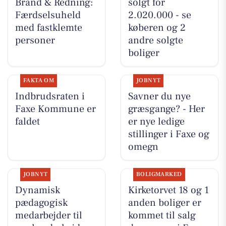
Brand & Redning:
solgt for
Færdselsuheld
2.020.000 - se
med fastklemte
køberen og 2
personer
andre solgte
boliger
FAKTA OM
JOBNYT
Indbrudsraten i
Savner du nye
Faxe Kommune er
græsgange? - Her
faldet
er nye ledige
stillinger i Faxe og
omegn
JOBNYT
BOLIGMARKED
Dynamisk
Kirketorvet 18 og 1
pædagogisk
anden boliger er
medarbejder til
kommet til salg