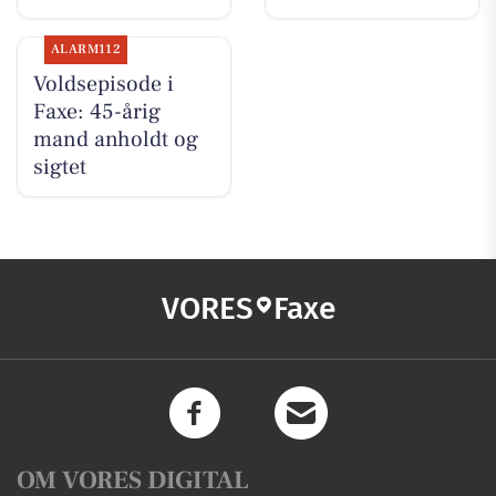
ALARM112
Voldsepisode i
Faxe: 45-årig
mand anholdt og
sigtet
VORES
Faxe
OM VORES DIGITAL