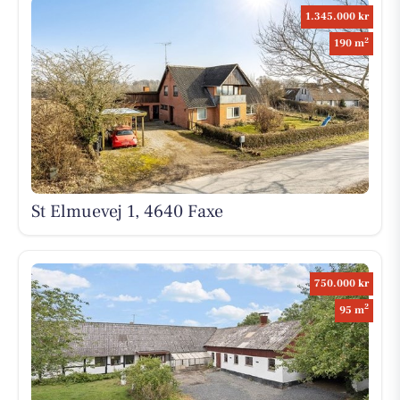
1.345.000 kr
2
190 m
St Elmuevej 1, 4640 Faxe
750.000 kr
2
95 m