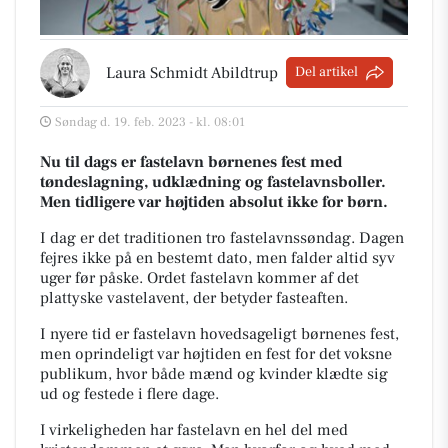
Laura Schmidt Abildtrup
Del artikel
Søndag d. 19. feb. 2023 - kl. 08:01
Nu til dags er fastelavn børnenes fest med
tøndeslagning, udklædning og fastelavnsboller.
Men tidligere var højtiden absolut ikke for børn.
I dag er det traditionen tro fastelavnssøndag. Dagen
fejres ikke på en bestemt dato, men falder altid syv
uger før påske. Ordet fastelavn kommer af det
plattyske
vastelavent
, der betyder fasteaften.
I nyere tid er fastelavn hovedsageligt børnenes fest,
men oprindeligt var højtiden en fest for det voksne
publikum, hvor både mænd og kvinder klædte sig
ud og festede i flere dage.
I virkeligheden har fastelavn en hel del med