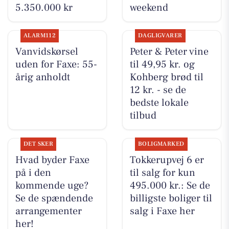
5.350.000 kr
weekend
ALARM112
DAGLIGVARER
Vanvidskørsel
Peter & Peter vine
uden for Faxe: 55-
til 49,95 kr. og
årig anholdt
Kohberg brød til
12 kr. - se de
bedste lokale
tilbud
DET SKER
BOLIGMARKED
Hvad byder Faxe
Tokkerupvej 6 er
på i den
til salg for kun
kommende uge?
495.000 kr.: Se de
Se de spændende
billigste boliger til
arrangementer
salg i Faxe her
her!