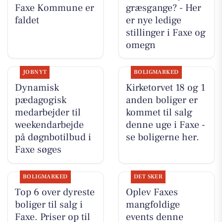
Faxe Kommune er
græsgange? - Her
faldet
er nye ledige
stillinger i Faxe og
omegn
JOBNYT
BOLIGMARKED
Dynamisk
Kirketorvet 18 og 1
pædagogisk
anden boliger er
medarbejder til
kommet til salg
weekendarbejde
denne uge i Faxe -
på døgnbotilbud i
se boligerne her.
Faxe søges
BOLIGMARKED
DET SKER
Top 6 over dyreste
Oplev Faxes
boliger til salg i
mangfoldige
Faxe. Priser op til
events denne