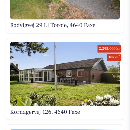
Rødvigvej 29 Ll Torøje, 4640 Faxe
2.295.000 kr
2
108 m
Kornagervej 126, 4640 Faxe