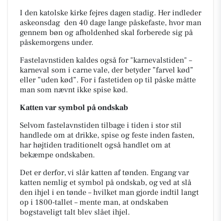
I den katolske kirke fejres dagen stadig. Her indleder
askeonsdag den 40 dage lange påskefaste, hvor man
gennem bøn og afholdenhed skal forberede sig på
påskemorgens under.
Fastelavnstiden kaldes også for "karnevalstiden" –
karneval som i
carne vale,
der betyder ”farvel kød”
eller ”uden kød”. For i fastetiden op til påske måtte
man som nævnt ikke spise kød.
Katten var symbol på ondskab
Selvom fastelavnstiden tilbage i tiden i stor stil
handlede om at drikke, spise og feste inden fasten,
har højtiden traditionelt også handlet om at
bekæmpe ondskaben.
Det er derfor, vi slår katten af tønden. Engang var
katten nemlig et symbol på ondskab, og ved at slå
den ihjel i en tønde – hvilket man gjorde indtil langt
op i 1800-tallet – mente man, at ondskaben
bogstaveligt talt blev slået ihjel.