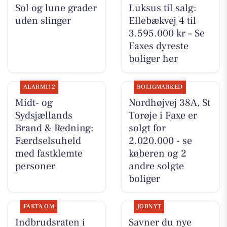
Sol og lune grader
Luksus til salg:
uden slinger
Ellebækvej 4 til
3.595.000 kr – Se
Faxes dyreste
boliger her
ALARM112
BOLIGMARKED
Midt- og
Nordhøjvej 38A, St
Sydsjællands
Torøje i Faxe er
Brand & Redning:
solgt for
Færdselsuheld
2.020.000 - se
med fastklemte
køberen og 2
personer
andre solgte
boliger
FAKTA OM
JOBNYT
Indbrudsraten i
Savner du nye