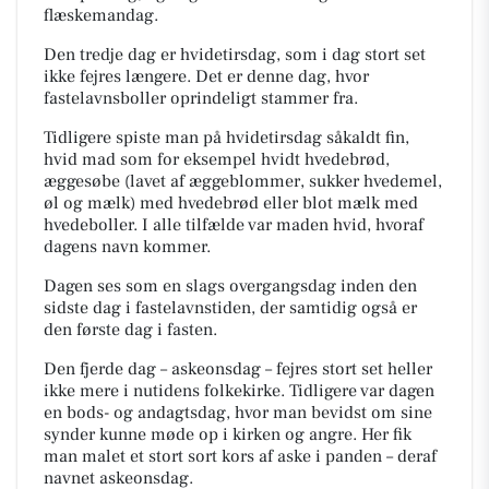
flæskemandag.
Den tredje dag er hvidetirsdag, som i dag stort set
ikke fejres længere. Det er denne dag, hvor
fastelavnsboller oprindeligt stammer fra.
Tidligere spiste man på hvidetirsdag såkaldt fin,
hvid mad som for eksempel hvidt hvedebrød,
æggesøbe (lavet af æggeblommer, sukker hvedemel,
øl og mælk) med hvedebrød eller blot mælk med
hvedeboller. I alle tilfælde var maden hvid, hvoraf
dagens navn kommer.
Dagen ses som en slags overgangsdag inden den
sidste dag i fastelavnstiden, der samtidig også er
den første dag i fasten.
Den fjerde dag – askeonsdag – fejres stort set heller
ikke mere i nutidens folkekirke. Tidligere var dagen
en bods- og andagtsdag, hvor man bevidst om sine
synder kunne møde op i kirken og angre. Her fik
man malet et stort sort kors af aske i panden – deraf
navnet askeonsdag.