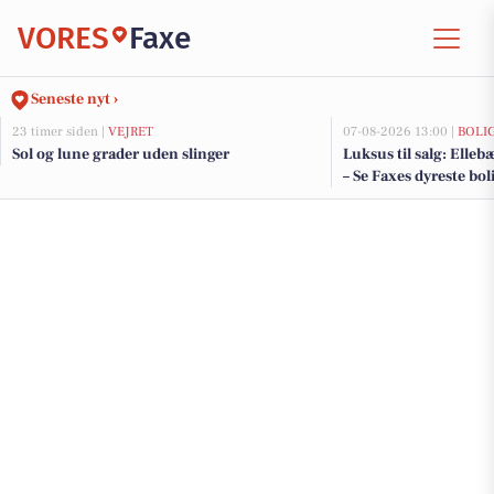
VORES
Faxe
Seneste nyt ›
23 timer siden |
VEJRET
07-08-2026 13:00 |
BOLI
Sol og lune grader uden slinger
Luksus til salg: Elleb
– Se Faxes dyreste bol