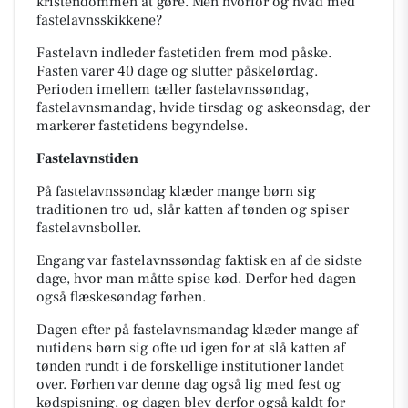
kristendommen at gøre. Men hvorfor og hvad med
fastelavnsskikkene?
Fastelavn indleder fastetiden frem mod påske.
Fasten varer 40 dage og slutter påskelørdag.
Perioden imellem tæller fastelavnssøndag,
fastelavnsmandag, hvide tirsdag og askeonsdag, der
markerer fastetidens begyndelse.
Fastelavnstiden
På fastelavnssøndag klæder mange børn sig
traditionen tro ud, slår katten af tønden og spiser
fastelavnsboller.
Engang var fastelavnssøndag faktisk en af de sidste
dage, hvor man måtte spise kød. Derfor hed dagen
også flæskesøndag førhen.
Dagen efter på fastelavnsmandag klæder mange af
nutidens børn sig ofte ud igen for at slå katten af
tønden rundt i de forskellige institutioner landet
over. Førhen var denne dag også lig med fest og
kødspisning, og dagen blev derfor også kaldt for