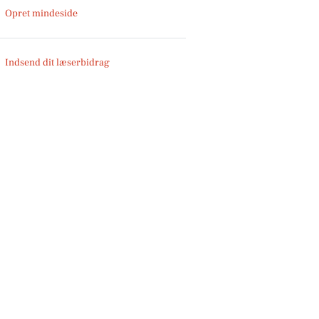
Opret mindeside
Indsend dit læserbidrag