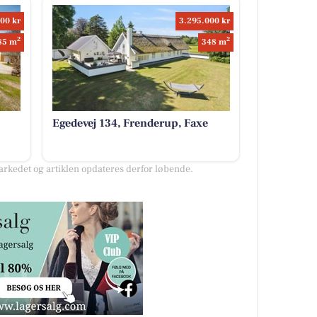
00 kr
3.295.000 kr
2
2
85 m
348 m
Egedevej 134, Frenderup, Faxe
kedet og artiklen opdateres derfor løbende.