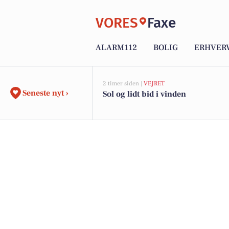
VORES
Faxe
ALARM112
BOLIG
ERHVER
2 timer siden |
VEJRET
Seneste nyt ›
Sol og lidt bid i vinden