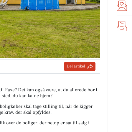
Del artikel
il Faxe? Det kan også være, at du allerede bor i
 sted, du kan kalde hjem?
igkøber skal tage stilling til, når de kigger
 krav, der skal opfyldes.
ik over de boliger, der netop er sat til salg i