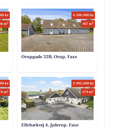
00 kr
4.500.000 kr
2
2
46 m
167 m
Orupgade 32B, Orup, Faxe
00 kr
3.995.000 kr
2
2
70 m
179 m
Ellebækvej 4, Jyderup, Faxe