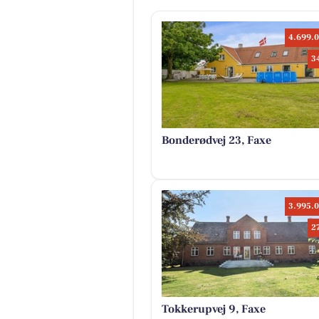
4.699.0
3
Bonderødvej 23, Faxe
3.995.0
2
Tokkerupvej 9, Faxe