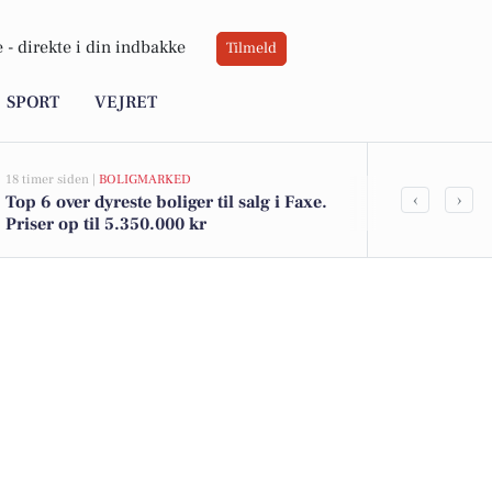
 -
direkte i din indbakke
Tilmeld
SPORT
VEJRET
18 timer siden |
BOLIGMARKED
22 timer siden |
‹
›
Top 6 over dyreste boliger til salg i Faxe.
Oplev Faxes
Priser op til 5.350.000 kr
weekend