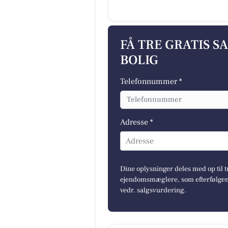
FÅ TRE GRATIS S
BOLIG
Telefonnummer *
Adresse *
Adresse
Dine oplysninger deles med op til t
ejendomsmæglere, som efterfølgend
vedr. salgsvurdering.