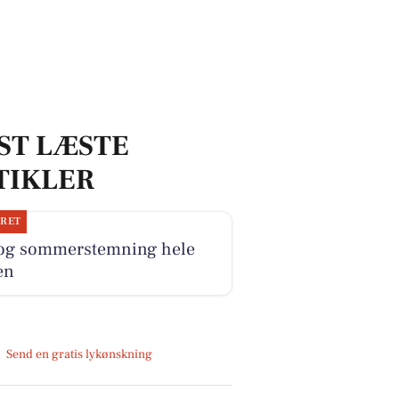
ST LÆSTE
TIKLER
JRET
 og sommerstemning hele
en
Send en gratis lykønskning