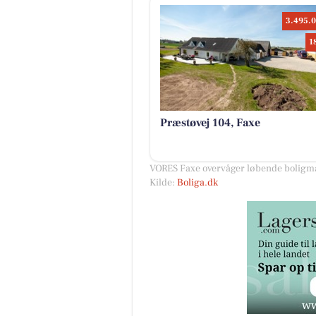
3.495.0
1
Præstøvej 104, Faxe
VORES Faxe overvåger løbende boligmar
Kilde:
Boliga.dk