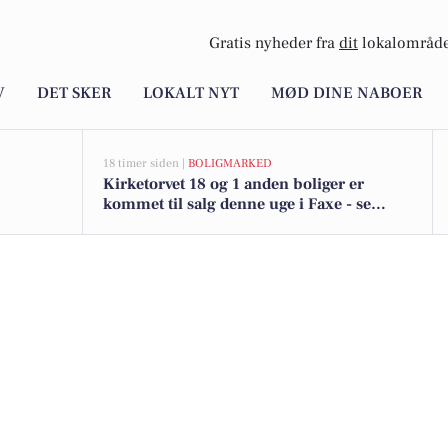
Gratis nyheder fra
dit
lokalområde
V
DET SKER
LOKALT NYT
MØD DINE NABOER
18 timer siden |
BOLIGMARKED
Kirketorvet 18 og 1 anden boliger er
kommet til salg denne uge i Faxe - se
boligerne her.