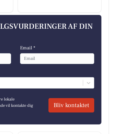
ALGSVURDERINGER AF DIN
Email *
re lokale
Bliv kontaktet
e vil kontakte dig