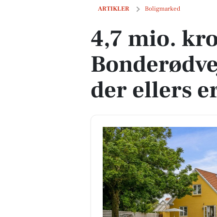
4,7 mio. kroner koster Bonderødvej 23 - 
ARTIKLER
Boligmarked
4,7 mio. kr
Bonderødvej
der ellers er