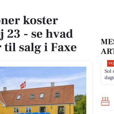
se hvad der ellers er til salg i Faxe
oner koster
 23 - se hvad
ME
 til salg i Faxe
AR
VE
Sol
dag