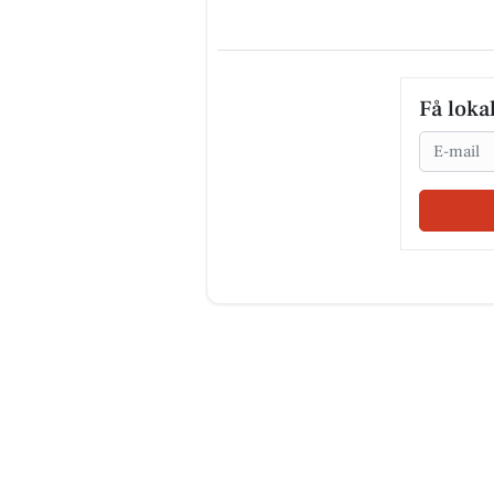
Få loka
Email