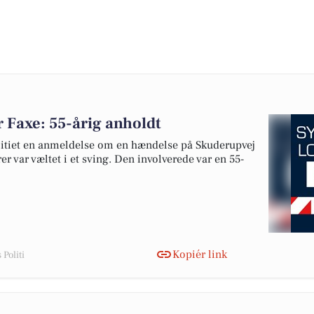
 Faxe: 55-årig anholdt
itiet en anmeldelse om en hændelse på Skuderupvej
er var væltet i et sving. Den involverede var en 55-
Kopiér link
Politi