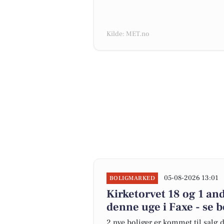
Kilde: MET.no
05-08-2026 13:01
BOLIGMARKED
Kirketorvet 18 og 1 an
denne uge i Faxe - se b
2 nye boliger er kommet til salg d