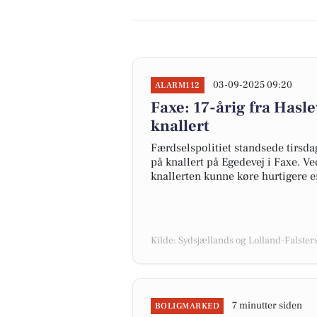
03-09-2025 09:20
ALARM112
Faxe: 17-årig fra Hasle
knallert
Færdselspolitiet standsede tirsda
på knallert på Egedevej i Faxe. Ved
knallerten kunne køre hurtigere en
Kilde: Sydsjællands og Lolland-Falsters 
7 minutter siden
BOLIGMARKED