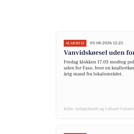
03-08-2026 12:25
ALARM112
Vanvidskørsel uden for
Fredag klokken 17.03 modtog pol
uden for Faxe, hvor en knallertkør
årig mand fra lokalområdet.
Kilde: Sydsjællands og Lolland-Falsters 