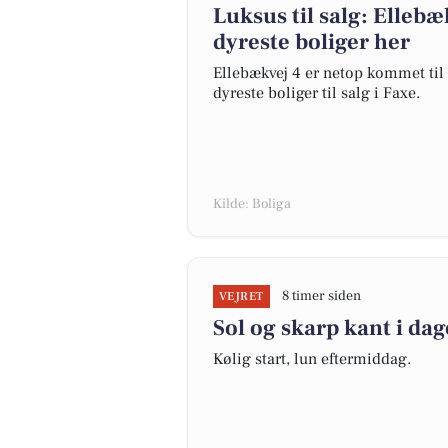
Luksus til salg: Ellebæ
dyreste boliger her
Ellebækvej 4 er netop kommet til s
dyreste boliger til salg i Faxe.
Kilde: Boliga
8 timer siden
VEJRET
Sol og skarp kant i dag
Kølig start, lun eftermiddag.