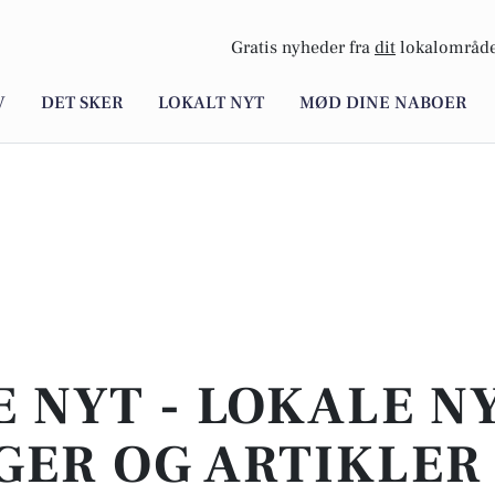
Gratis nyheder fra
dit
lokalområde
V
DET SKER
LOKALT NYT
MØD DINE NABOER
E NYT - LOKALE N
ER OG ARTIKLER