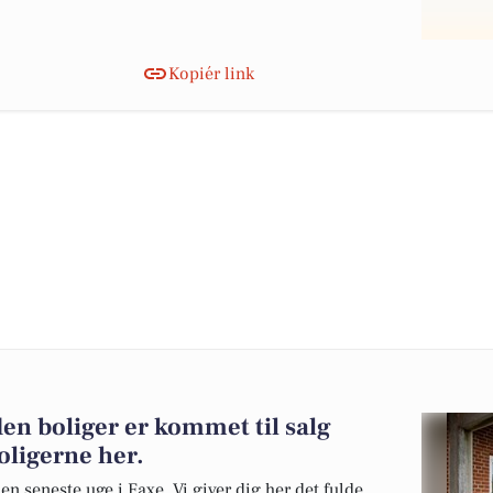
Kopiér link
den boliger er kommet til salg
oligerne her.
en seneste uge i Faxe. Vi giver dig her det fulde